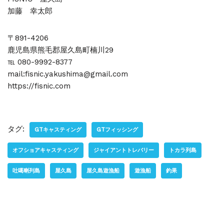
加藤 幸太郎
〒891-4206
鹿児島県熊毛郡屋久島町楠川29
℡ 080-9992-8377
mail:fisnic.yakushima@gmail.com
https://fisnic.com
タグ:
GTキャスティング
GTフィッシング
オフショアキャスティング
ジャイアントトレバリー
トカラ列島
吐噶喇列島
屋久島
屋久島遊漁船
遊漁船
釣果