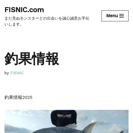
FISNIC.com
Menu
コ
まだ見ぬモンスターとの出会いを誠心誠意お手伝
ン
いします。
テ
ン
ツ
釣果情報
へ
ス
キ
ッ
by
FISNIC
プ
釣果情報2025