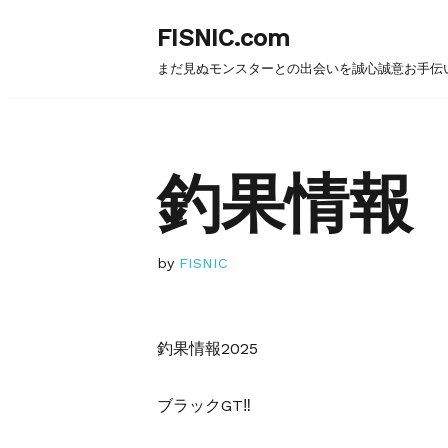
FISNIC.com
コ
まだ見ぬモンスターとの出会いを誠心誠意お手伝
ン
テ
ン
ツ
釣果情報
へ
ス
キ
by
FISNIC
ッ
プ
釣果情報2025
ブラックGT‼