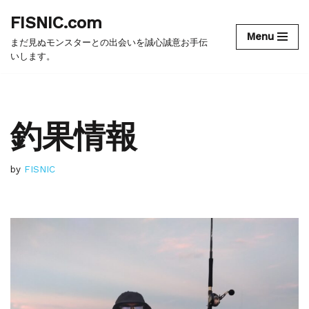
FISNIC.com
Menu
コ
まだ見ぬモンスターとの出会いを誠心誠意お手伝
ン
いします。
テ
ン
ツ
釣果情報
へ
ス
キ
ッ
by
FISNIC
プ