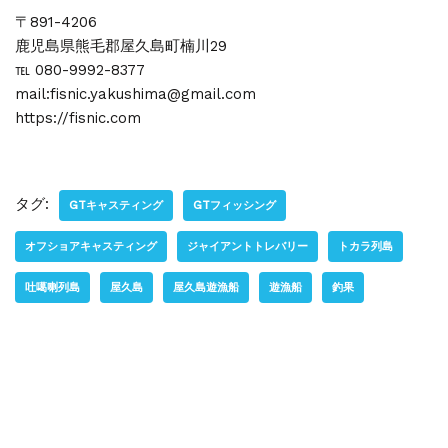
〒891-4206
鹿児島県熊毛郡屋久島町楠川29
℡ 080-9992-8377
mail:fisnic.yakushima@gmail.com
https://fisnic.com
タグ:
GTキャスティング
GTフィッシング
オフショアキャスティング
ジャイアントトレバリー
トカラ列島
吐噶喇列島
屋久島
屋久島遊漁船
遊漁船
釣果