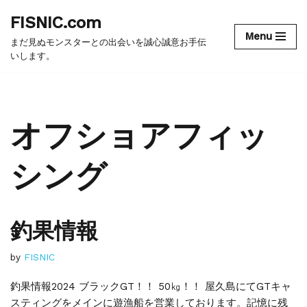
FISNIC.com
Menu
コ
まだ見ぬモンスターとの出会いを誠心誠意お手伝
ン
いします。
テ
ン
ツ
オフショアフィッ
へ
ス
キ
シング
ッ
プ
釣果情報
by
FISNIC
釣果情報2024 ブラックGT！！ 50㎏！！ 屋久島にてGTキャ
スティングをメインに遊漁船を営業しております。記憶に残