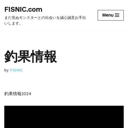
FISNIC.com
Menu
コ
まだ見ぬモンスターとの出会いを誠心誠意お手伝
ン
いします。
テ
ン
ツ
釣果情報
へ
ス
キ
ッ
by
FISNIC
プ
釣果情報2024