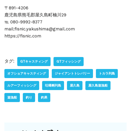
〒891-4206
鹿児島県熊毛郡屋久島町楠川29
℡ 080-9992-8377
mail:fisnic.yakushima@gmail.com
https://fisnic.com
タグ:
GTキャスティング
GTフィッシング
オフショアキャスティング
ジャイアントトレバリー
トカラ列島
ルアーフィッシング
吐噶喇列島
屋久島
屋久島遊漁船
遊漁船
釣り
釣果